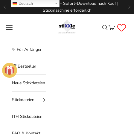
Zum Inhalt springen
📥 Digitale Stickdateien – Sofort-Download nach Kauf |
Deutsch
Zurück
Vo
Stickmaschine erforderlich
STIXXIE LLC
Menü
Suchen
Warenkorb
✨ Für Anfänger
🏆 Bestseller
Neue Stickdateien
Stickdateien
ITH Stickdateien
FAQ & Kontakt