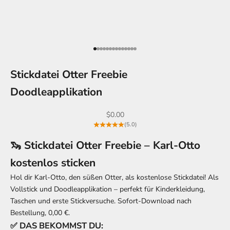
Gehe zu Element 1
Gehe zu Element 2
Gehe zu Element 3
Gehe zu Element 4
Gehe zu Element 5
Gehe zu Element 6
Gehe zu Element 7
Gehe zu Element 8
Gehe zu Element 9
Gehe zu Element 10
Gehe zu Element 11
Gehe zu Element 12
Gehe zu Element 13
Gehe zu Element 14
Stickdatei Otter Freebie
Doodleapplikation
Angebot
$0.00
(5.0)
🦦 Stickdatei Otter Freebie – Karl-Otto
kostenlos sticken
Hol dir Karl-Otto, den süßen Otter, als kostenlose Stickdatei! Als
Vollstick und Doodleapplikation – perfekt für Kinderkleidung,
Taschen und erste Stickversuche. Sofort-Download nach
Bestellung, 0,00 €.
✅ DAS BEKOMMST DU: