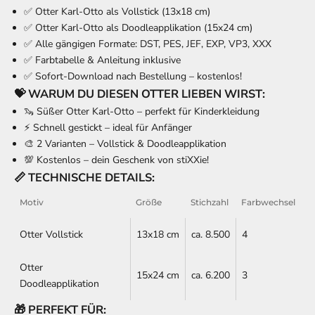
✅
Otter Karl-Otto
als Vollstick (
13x18 cm
)
✅
Otter Karl-Otto
als Doodleapplikation (
15x24 cm
)
✅ Alle gängigen Formate: DST, PES, JEF, EXP, VP3, XXX
✅ Farbtabelle & Anleitung inklusive
✅ Sofort-Download nach Bestellung – kostenlos!
💝 WARUM DU DIESEN OTTER LIEBEN WIRST:
🦦 Süßer Otter Karl-Otto – perfekt für Kinderkleidung
⚡ Schnell gestickt – ideal für Anfänger
🎨 2 Varianten – Vollstick & Doodleapplikation
💯 Kostenlos – dein Geschenk von stiXXie!
📏 TECHNISCHE DETAILS:
Motiv
Größe
Stichzahl
Farbwechsel
Otter Vollstick
13x18 cm
ca. 8.500
4
Otter
15x24 cm
ca. 6.200
3
Doodleapplikation
🎁 PERFEKT FÜR: