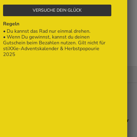
VERSUCHE DEIN GLÜCK
FAQ & Kontakt
Regeln
• Du kannst das Rad nur einmal drehen.
• Wenn Du gewinnst, kannst du deinen
Blog
Gutschein beim Bezahlen nutzen. Gilt nicht für
stiXXie-Adventskalender & Herbstpopourie
2025
Dein Warenkorb ist leer
Unsere Stickdateien
Bestseller
Bundles
Sommer
Einsteiger