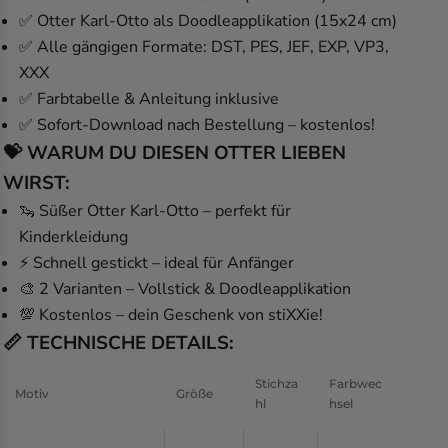
✅
Otter Karl-Otto
als Doodleapplikation (
15x24 cm
)
✅ Alle gängigen Formate: DST, PES, JEF, EXP, VP3,
XXX
✅ Farbtabelle & Anleitung inklusive
✅ Sofort-Download nach Bestellung – kostenlos!
💝 WARUM DU DIESEN OTTER LIEBEN
WIRST:
🦦 Süßer Otter Karl-Otto – perfekt für
Kinderkleidung
⚡ Schnell gestickt – ideal für Anfänger
🎨 2 Varianten – Vollstick & Doodleapplikation
💯 Kostenlos – dein Geschenk von stiXXie!
📏 TECHNISCHE DETAILS:
Stichza
Farbwec
Motiv
Größe
hl
hsel