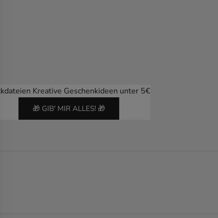
ckdateien Kreative Geschenkideen unter 5€
🎁 GIB' MIR ALLES! 🎁