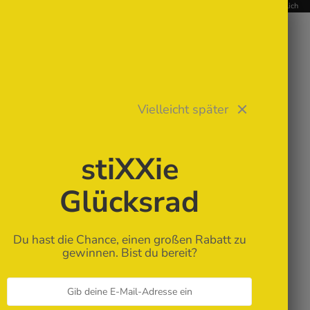
📥 Digitale Stickdateien – Sofort-Download nach Kauf | Stickmaschine erforderlich
STIXXIE LLC
Vielleicht später
✨ Für Anfänger
stiXXie
🏆 Bestseller
Glücksrad
Neue Stickdateien
Du hast die Chance, einen großen Rabatt zu
gewinnen. Bist du bereit?
Stickdateien
ITH Stickdateien